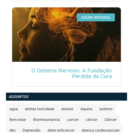
SAÚDE INTEGRAL
O Sistema Nervoso: A Fundação
Perdida da Cura
ASSUNTOS
agua
alertas toxicidade
alulose
Aquera
autismo
Bem estar
Biorressonancia
cancer
câncer
Cãncer
dbs
Depressão
dieta anticancer
doença cardiovascular