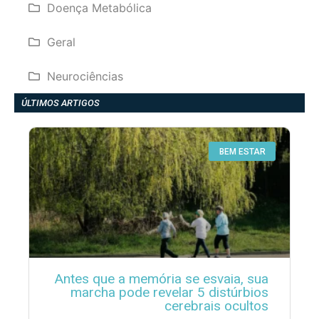
Doença Metabólica
Geral
Neurociências
ÚLTIMOS ARTIGOS
BEM ESTAR
Antes que a memória se esvaia, sua
marcha pode revelar 5 distúrbios
cerebrais ocultos