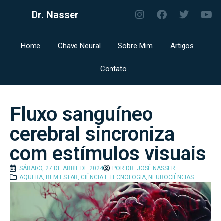
Dr. Nasser
Home
Chave Neural
Sobre Mim
Artigos
Contato
Fluxo sanguíneo
cerebral sincroniza
com estímulos visuais
SÁBADO, 27 DE ABRIL DE 2024
POR
DR. JOSÉ NASSER
AQUERA
,
BEM ESTAR
,
CIÊNCIA E TECNOLOGIA
,
NEUROCIÊNCIAS