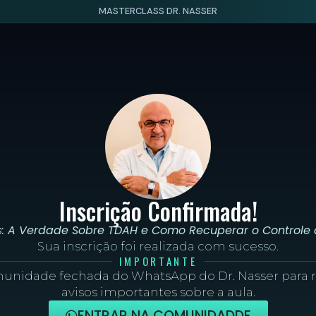
MASTERCLASS DR. NASSER
Inscrição Confirmada!
s:
A Verdade Sobre TDAH e Como Recuperar o Controle
Sua inscrição foi realizada com sucesso.
IMPORTANTE
munidade fechada do WhatsApp do Dr. Nasser para 
avisos importantes sobre a aula.
ENTRAR NA COMUNIDADDE