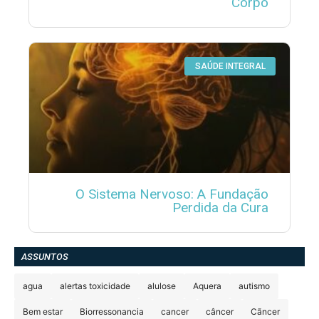
Corpo
SAÚDE INTEGRAL
O Sistema Nervoso: A Fundação
Perdida da Cura
ASSUNTOS
agua
alertas toxicidade
alulose
Aquera
autismo
Bem estar
Biorressonancia
cancer
câncer
Cãncer