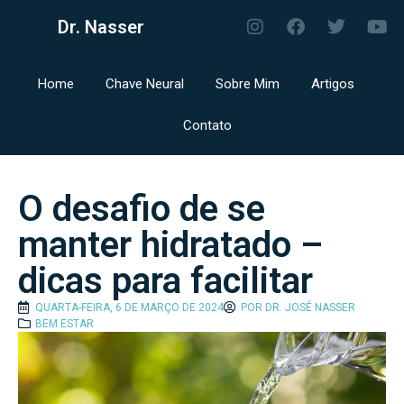
Dr. Nasser
Home
Chave Neural
Sobre Mim
Artigos
Contato
O desafio de se
manter hidratado –
dicas para facilitar
QUARTA-FEIRA, 6 DE MARÇO DE 2024
POR
DR. JOSÉ NASSER
BEM ESTAR