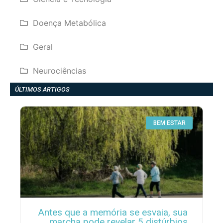
Doença Metabólica
Geral
Neurociências
ÚLTIMOS ARTIGOS
BEM ESTAR
Antes que a memória se esvaia, sua
marcha pode revelar 5 distúrbios