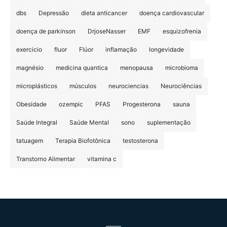
dbs
Depressão
dieta anticancer
doença cardiovascular
doença de parkinson
DrjoseNasser
EMF
esquizofrenia
exercicio
fluor
Flúor
inflamação
longevidade
magnésio
medicina quantica
menopausa
microbioma
microplásticos
músculos
neurociencias
Neurociências
Obesidade
ozempic
PFAS
Progesterona
sauna
Saúde Integral
Saúde Mental
sono
suplementação
tatuagem
Terapia Biofotônica
testosterona
Transtorno Alimentar
vitamina c