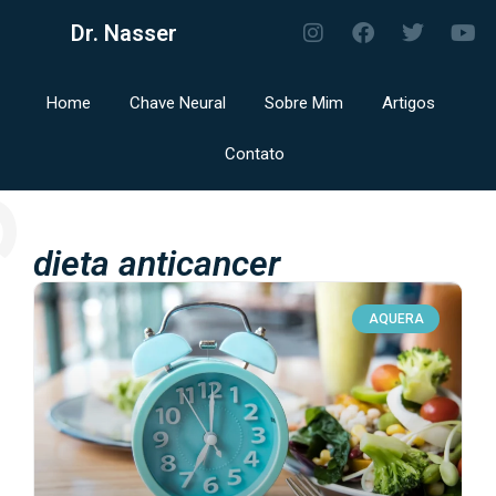
Dr. Nasser
Home
Chave Neural
Sobre Mim
Artigos
Contato
g
dieta anticancer
AQUERA