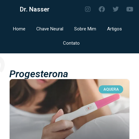
Dr. Nasser
Home
Chave Neural
Sobre Mim
Artigos
Contato
g
Progesterona
AQUERA