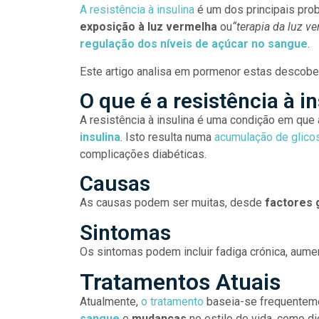
A resistência à insulina
é um dos principais pro
exposição à luz vermelha
ou
“terapia da luz v
regulação dos níveis de açúcar no sangue
.
Este artigo analisa em pormenor estas descob
O que é a resistência à i
A resistência à insulina é uma condição em que
insulina
. Isto resulta numa
acumulação de glico
complicações diabéticas.
Causas
As causas podem ser muitas, desde
factores
Sintomas
Os sintomas podem incluir fadiga crónica, aum
Tratamentos Atuais
Atualmente,
o tratamento
baseia-se frequente
sangue
e
mudanças
no estilo de vida, como die