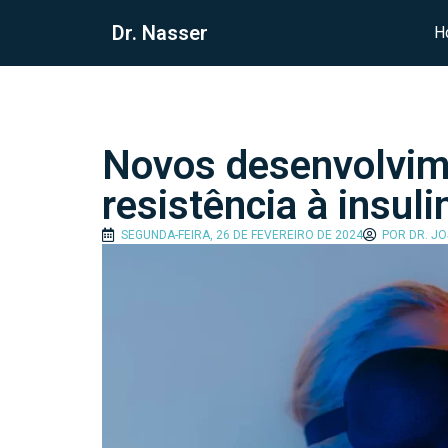
Dr. Nasser
H
Novos desenvolvim
resistência à insuli
SEGUNDA-FEIRA, 26 DE FEVEREIRO DE 2024
POR
DR. J