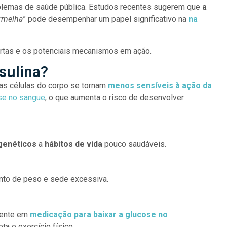
blemas de saúde pública. Estudos recentes sugerem que
a
ermelha
” pode desempenhar um papel significativo na
na
ertas e os potenciais mecanismos em ação.
nsulina?
 as células do corpo se tornam
menos sensíveis à ação da
se no sangue
, o que aumenta o risco de desenvolver
genéticos
a
hábitos
de vida
pouco saudáveis.
ento de peso e sede excessiva.
mente em
medicação para baixar a glucose no
ta e exercício físico.