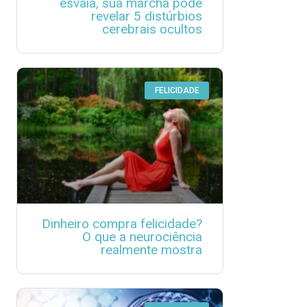
esvaia, sua marcha pode
revelar 5 distúrbios
cerebrais ocultos
FELICIDADE
Dinheiro compra felicidade?
O que a neurociência
realmente mostra