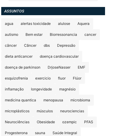
ASSUNTOS
agua
alertas toxicidade
alulose
Aquera
autismo
Bem estar
Biorressonancia
cancer
câncer
Cãncer
dbs
Depressão
dieta anticancer
doença cardiovascular
doença de parkinson
DrjoseNasser
EMF
esquizofrenia
exercicio
fluor
Flúor
inflamação
longevidade
magnésio
medicina quantica
menopausa
microbioma
microplásticos
músculos
neurociencias
Neurociências
Obesidade
ozempic
PFAS
Progesterona
sauna
Saúde Integral