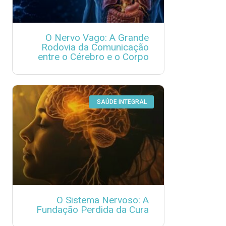
O Nervo Vago: A Grande
Rodovia da Comunicação
entre o Cérebro e o Corpo
SAÚDE INTEGRAL
O Sistema Nervoso: A
Fundação Perdida da Cura