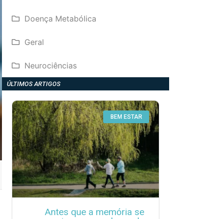
Doença Metabólica
Geral
Neurociências
ÚLTIMOS ARTIGOS
BEM ESTAR
Antes que a memória se