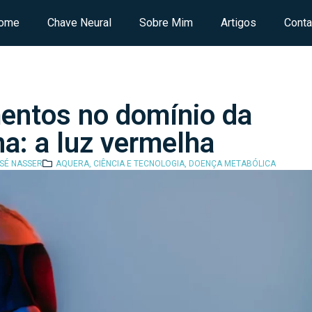
ome
Chave Neural
Sobre Mim
Artigos
Conta
entos no domínio da
na: a luz vermelha
OSÉ NASSER
AQUERA
,
CIÊNCIA E TECNOLOGIA
,
DOENÇA METABÓLICA