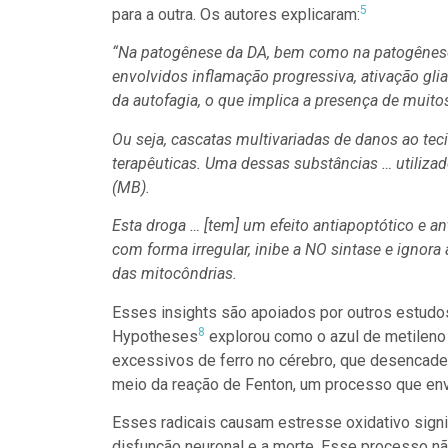
5
para a outra. Os autores explicaram:
“Na patogênese da DA, bem como na patogênese 
envolvidos inflamação progressiva, ativação glia
da autofagia, o que implica a presença de muito
Ou seja, cascatas multivariadas de danos ao te
terapêuticas. Uma dessas substâncias … utilizad
(MB).
Esta droga … [tem] um efeito antiapoptótico e ant
com forma irregular, inibe a NO sintase e ignora 
das mitocôndrias.
Esses insights são apoiados por outros estudo
8
Hypotheses
explorou como o azul de metileno
excessivos de ferro no cérebro, que desencadei
meio da reação de Fenton, um processo que env
Esses radicais causam estresse oxidativo signi
disfunção neuronal e a morte. Esse processo n