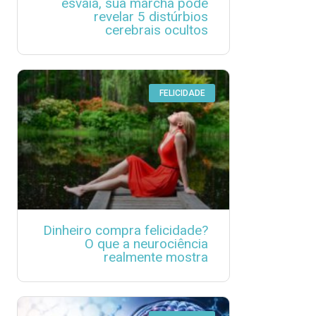
esvaia, sua marcha pode
revelar 5 distúrbios
cerebrais ocultos
FELICIDADE
Dinheiro compra felicidade?
O que a neurociência
realmente mostra