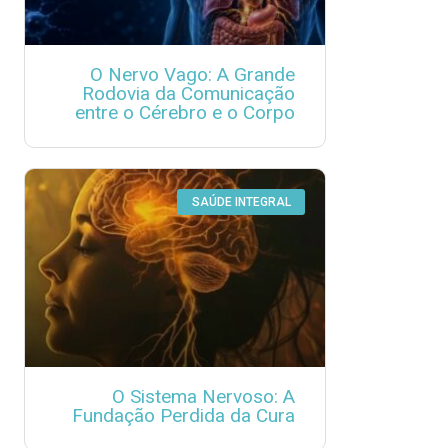
O Nervo Vago: A Grande
Rodovia da Comunicação
entre o Cérebro e o Corpo
SAÚDE INTEGRAL
O Sistema Nervoso: A
Fundação Perdida da Cura