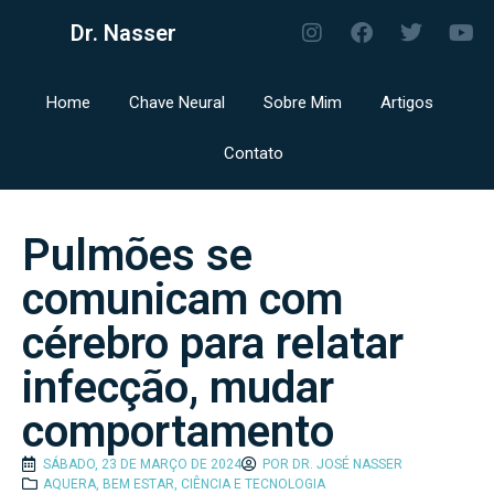
Dr. Nasser
Home
Chave Neural
Sobre Mim
Artigos
Contato
Pulmões se
comunicam com
cérebro para relatar
infecção, mudar
comportamento
SÁBADO, 23 DE MARÇO DE 2024
POR
DR. JOSÉ NASSER
AQUERA
,
BEM ESTAR
,
CIÊNCIA E TECNOLOGIA