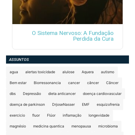
O Sistema Nervoso: A Fundação
Perdida da Cura
ASSUNTOS
agua
alertas toxicidade
alulose
Aquera
autismo
Bem estar
Biorressonancia
cancer
câncer
Cãncer
dbs
Depressão
dieta anticancer
doença cardiovascular
doença de parkinson
DrjoseNasser
EMF
esquizofrenia
exercicio
fluor
Flúor
inflamação
longevidade
magnésio
medicina quantica
menopausa
microbioma