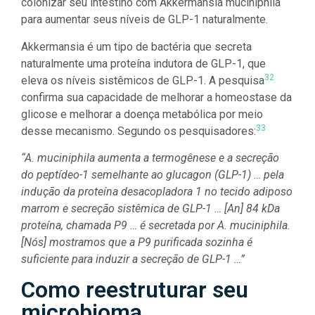
colonizar seu intestino com Akkermansia muciniphila
para aumentar seus níveis de GLP-1 naturalmente.
Akkermansia é um tipo de bactéria que secreta
naturalmente uma proteína indutora de GLP-1, que
32
eleva os níveis sistêmicos de GLP-1. A pesquisa
confirma sua capacidade de melhorar a homeostase da
glicose e melhorar a doença metabólica por meio
33
desse mecanismo. Segundo os pesquisadores:
“A. muciniphila aumenta a termogênese e a secreção
do peptídeo-1 semelhante ao glucagon (GLP-1) … pela
indução da proteína desacopladora 1 no tecido adiposo
marrom e secreção sistêmica de GLP-1 … [An] 84 kDa
proteína, chamada P9 … é secretada por A. muciniphila.
[Nós] mostramos que a P9 purificada sozinha é
suficiente para induzir a secreção de GLP-1 …”
Como reestruturar seu
microbioma