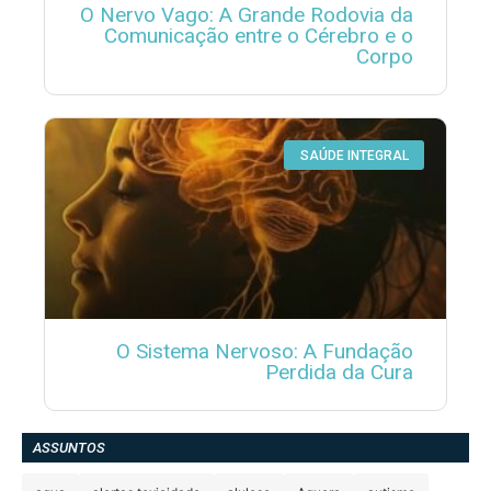
O Nervo Vago: A Grande Rodovia da
Comunicação entre o Cérebro e o
Corpo
SAÚDE INTEGRAL
O Sistema Nervoso: A Fundação
Perdida da Cura
ASSUNTOS