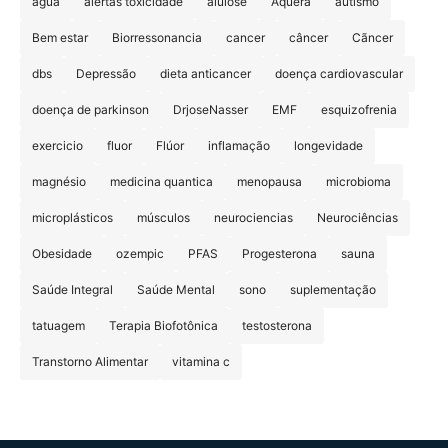
agua
alertas toxicidade
alulose
Aquera
autismo
Bem estar
Biorressonancia
cancer
câncer
Cãncer
dbs
Depressão
dieta anticancer
doença cardiovascular
doença de parkinson
DrjoseNasser
EMF
esquizofrenia
exercicio
fluor
Flúor
inflamação
longevidade
magnésio
medicina quantica
menopausa
microbioma
microplásticos
músculos
neurociencias
Neurociências
Obesidade
ozempic
PFAS
Progesterona
sauna
Saúde Integral
Saúde Mental
sono
suplementação
tatuagem
Terapia Biofotônica
testosterona
Transtorno Alimentar
vitamina c